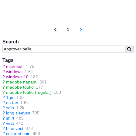
1
Search
Tags
?
microsoft
1.7k
?
windows
1.6k
?
windows 10
182
?
madobe nanami
391
?
madobe touko
177
?
madobe touko (regular)
153
?
1girl
1.3k
?
os-tan
1.6k
?
solo
1.2k
?
long sleeves
705
?
shirt
485
?
vest
441
?
blue vest
378
?
collared shirt
493