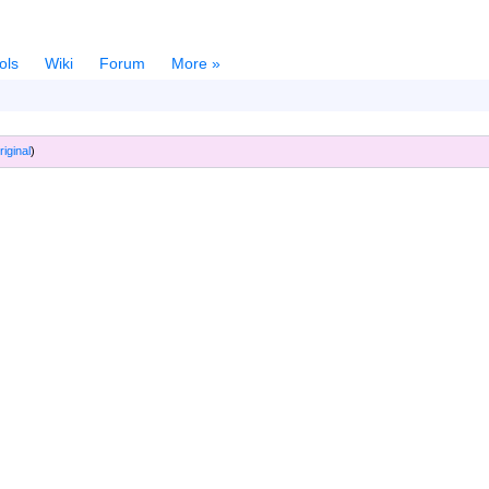
ols
Wiki
Forum
More »
riginal
)