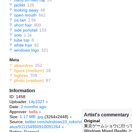
?
hand on own hip
59
?
jacket
126
?
looking away
48
?
open mouth
662
?
os-tan
1.6k
?
short hair
800
?
side ponytail
153
?
solo
1.2k
?
tube top
8
?
white hair
92
?
windows logo
321
Meta
?
absurdres
252
?
figure (medium)
18
?
highres
709
?
photo (medium)
87
Information
ID: 1458
Uploader:
Lily1027
»
Date:
2 months ago
Approver:
bella
»
Artist's commentary
Size:
1.17 MB .jpg
(3264x2448)
»
Original
Source:
twitter.com/windows10_toko/st
東京ゲームショウに行って
atus/911154950910091264
»
Windows Mixed R
Rating: General