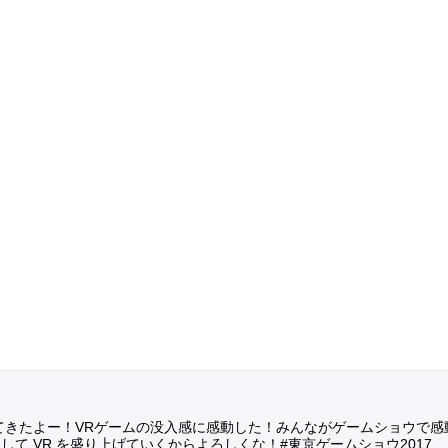
きたよー！VRゲームの没入感に感動した！みんながゲームショウで感動した
eality として VR を盛り上げていくからよろしくな！#東京ゲームショウ2017