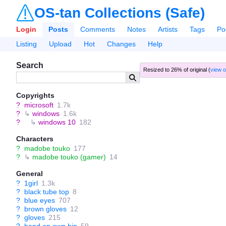
OS-tan Collections (Safe)
Login
Posts
Comments
Notes
Artists
Tags
Po
Listing
Upload
Hot
Changes
Help
Search
Resized to 26% of original (
view o
Copyrights
?
microsoft
1.7k
?
↳
windows
1.6k
?
↳
windows 10
182
Characters
?
madobe touko
177
?
↳
madobe touko (gamer)
14
General
?
1girl
1.3k
?
black tube top
8
?
blue eyes
707
?
brown gloves
12
?
gloves
215