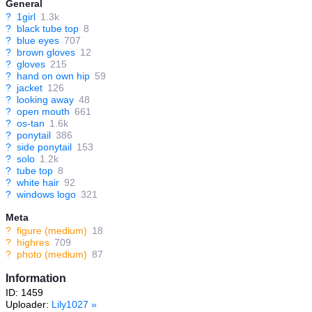
General
?
1girl
1.3k
?
black tube top
8
?
blue eyes
707
?
brown gloves
12
?
gloves
215
?
hand on own hip
59
?
jacket
126
?
looking away
48
?
open mouth
661
?
os-tan
1.6k
?
ponytail
386
?
side ponytail
153
?
solo
1.2k
?
tube top
8
?
white hair
92
?
windows logo
321
Meta
?
figure (medium)
18
?
highres
709
?
photo (medium)
87
Information
ID: 1459
Uploader:
Lily1027
»