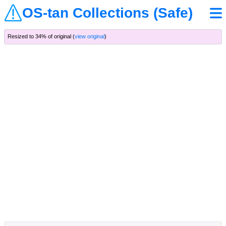
OS-tan Collections (Safe)
Resized to 34% of original (
view original
)