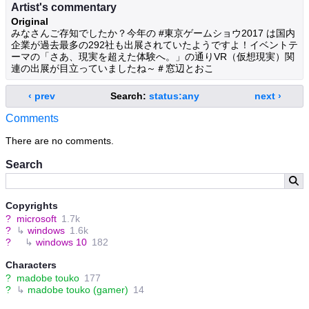
Artist's commentary
Original
みなさんご存知でしたか？今年の #東京ゲームショウ2017 は国内
企業が過去最多の292社も出展されていたようですよ！イベントテ
ーマの「さあ、現実を超えた体験へ。」の通りVR（仮想現実）関
連の出展が目立っていましたね～＃窓辺とおこ
‹ prev
Search:
status:any
next ›
Comments
There are no comments.
Search
Copyrights
?
microsoft
1.7k
?
↳
windows
1.6k
?
↳
windows 10
182
Characters
?
madobe touko
177
?
↳
madobe touko (gamer)
14